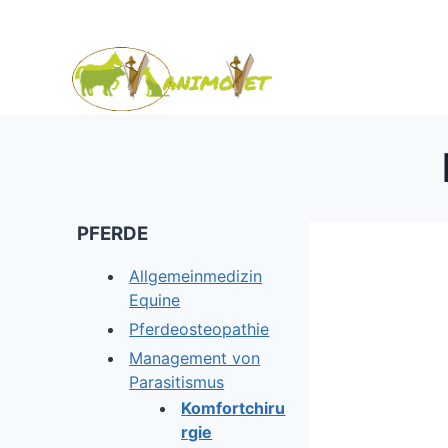
Zum
Inhalt
springen
PFERDE
Allgemeinmedizin
Equine
Pferdeosteopathie
Management von
Parasitismus
Komfortchiru
rgie