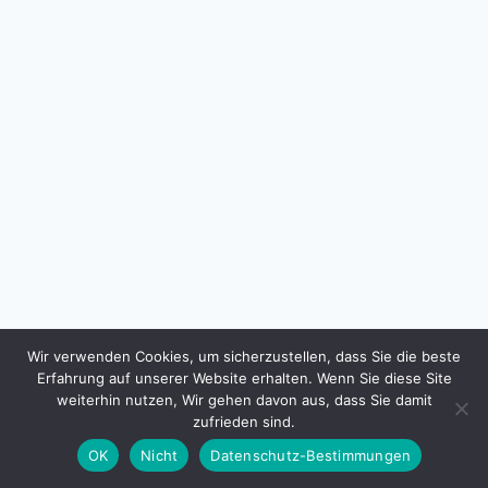
Wir verwenden Cookies, um sicherzustellen, dass Sie die beste
Erfahrung auf unserer Website erhalten. Wenn Sie diese Site
weiterhin nutzen, Wir gehen davon aus, dass Sie damit
© 2026 - WordPress Theme von
Kadence WP
zufrieden sind.
OK
Nicht
Datenschutz-Bestimmungen