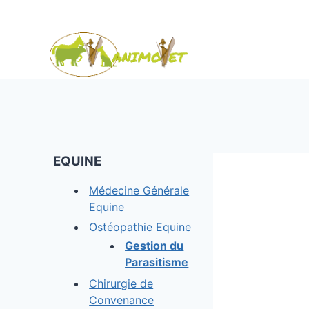
Saltar
al
Contenido
EQUINE
Médecine Générale
Equine
Ostéopathie Equine
Gestion
du
Parasitisme
Chirurgie de
Convenance