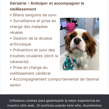
Gériatrie – Anticiper et accompagner le
vieillissement
• Bilans sanguins de suivi
• Surveillance et prise en
charge des maladies
rénales
• Gestion de la douleur
arthrosique
• Prévention et suivi des
troubles oculaires
(
dont la
cataracte
)
• Prise en charge du
vieillissement cérébral
• Accompagnement comportemental de l’animal
senior
Utilizamos cookies para garantizarle la mejor experiencia en
nuestro sitio web.. Si continúa usando este sitio, Asumiremos