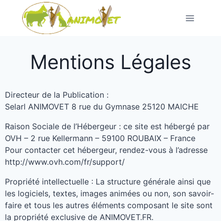
Saltar
al
Contenido
Mentions Légales
Directeur de la Publication
:
Selarl ANIMOVET
8
rue du Gymnase
25120 MAICHE
Raison Sociale de l’Hébergeur
:
ce site est hébergé par
OVH –
2
rue Kellermann –
59100
ROUBAIX – France
Pour contacter cet hébergeur
,
rendez-vous à l’adresse
http
://
www.ovh.com/fr/support/
Propriété intellectuelle
:
La structure générale ainsi que
les logiciels
,
textes
,
images animées ou non
,
son savoir-
faire et tous les autres éléments composant le site sont
la propriété exclusive de ANIMOVET.FR
.