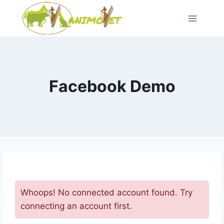
Pular
para
o
conteúdo
Facebook Demo
Whoops
!
No connected account found
.
Try
connecting an account first
.