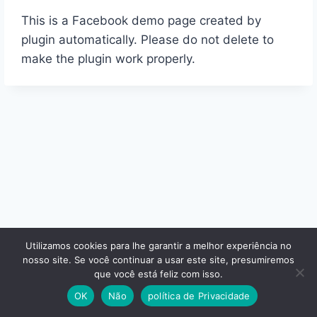
This is a Facebook demo page created by
plugin automatically
.
Please do not delete to
make the plugin work properly
.
Utilizamos cookies para lhe garantir a melhor experiência no
nosso site. Se você continuar a usar este site, presumiremos
© 2026 - Tema WordPress por
Kadence WP
que você está feliz com isso.
OK
Não
política de Privacidade