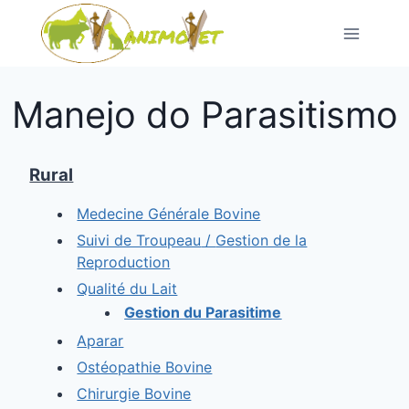
Pular
para
o
conteúdo
Manejo do Parasitismo
Rural
Medecine Générale Bovine
Suivi de Troupeau
/
Gestion de la
Reproduction
Qualité du Lait
Gestion du Parasitime
Aparar
Ostéopathie Bovine
Chirurgie Bovine