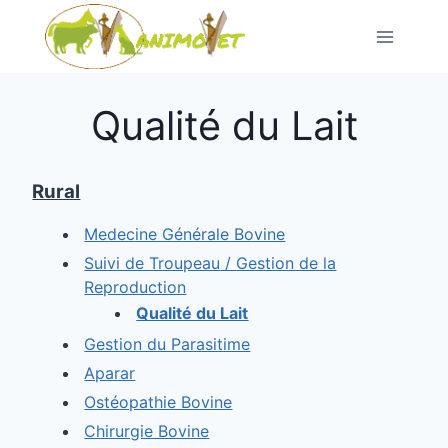
Pular
para
o
conteúdo
Qualité du Lait
Rural
Medecine Générale Bovine
Suivi de Troupeau
/
Gestion de la
Reproduction
Qualité du Lait
Gestion du Parasitime
Aparar
Ostéopathie Bovine
Chirurgie Bovine