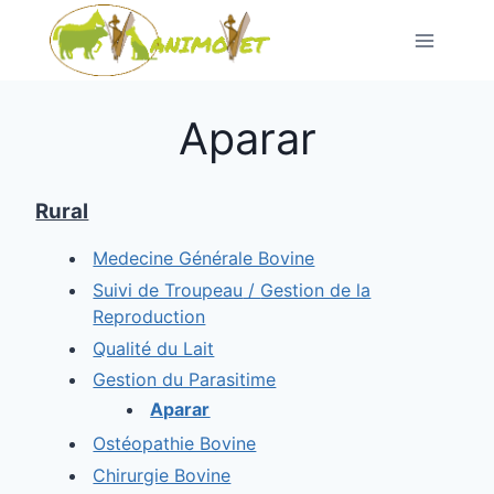
Pular
para
o
conteúdo
Aparar
Rural
Medecine Générale Bovine
Suivi de Troupeau
/
Gestion de la
Reproduction
Qualité du Lait
Gestion du Parasitime
Aparar
Ostéopathie Bovine
Chirurgie Bovine