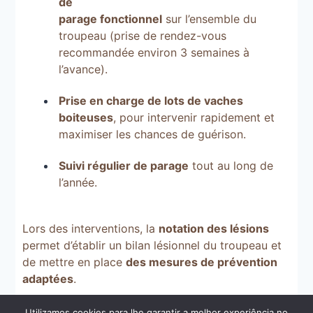
de
parage fonctionnel
sur l’ensemble du
troupeau
(
prise de rendez-vous
recommandée environ
3
semaines à
l’avance
).
Prise en charge de lots de vaches
boiteuses
,
pour intervenir rapidement et
maximiser les chances de guérison
.
Suivi régulier de parage
tout au long de
l’année
.
Lors des interventions
,
la
notation des lésions
permet d’établir un bilan lésionnel du troupeau et
de mettre en place
des mesures de prévention
adaptées
.
Utilizamos cookies para lhe garantir a melhor experiência no